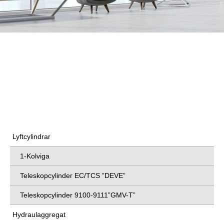
KOMPONENTER
GMV Sweden AB tillhandahåller både kompletta hisslösningar
och enskilda komponenter till hissanläggningar. Nedan kan du
läsa mer om våra olika komponenter.
Lyftcylindrar
1-Kolviga
Teleskopcylinder EC/TCS ”DEVE”
Teleskopcylinder 9100-9111”GMV-T”
Hydraulaggregat