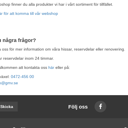
shop finner du alla produkter vi har i vårt sortiment för tillfället.
är för att komma till vår webshop
u några frågor?
 oss för mer information om våra hissar, reservdelar eller renovering.
ar reservdelar inom 24 timmar.
älkommen att kontakta oss
här
eller på:
växel:
0472-456 00
fo@gmv.se
Följ oss
Skicka