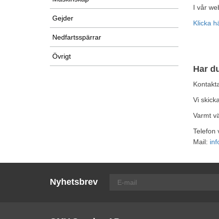
I vår web
Gejder
Klicka h
Nedfartsspärrar
Övrigt
Har d
Kontakta
Vi skick
Varmt v
Telefon 
Mail:
in
Nyhetsbrev