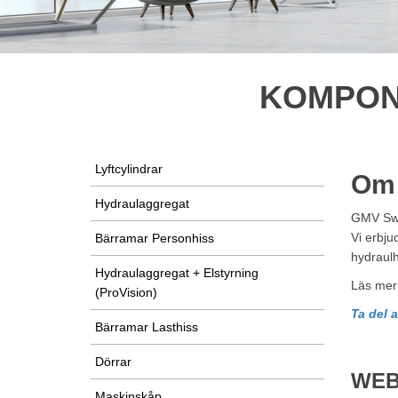
KOMPON
Lyftcylindrar
Om
Hydraulaggregat
GMV Swed
Vi erbju
Bärramar Personhiss
hydraulh
Hydraulaggregat + Elstyrning
Läs mer
(ProVision)
Ta del 
Bärramar Lasthiss
Dörrar
WEB
Maskinskåp