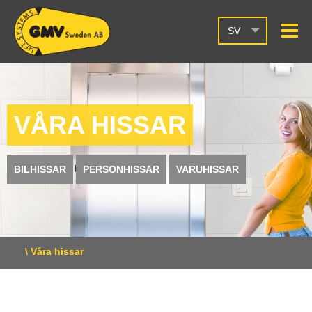
SV
VÅRA HISSAR
BILHISSAR
PERSONHISSAR
VARUHISSAR
\ Våra hissar