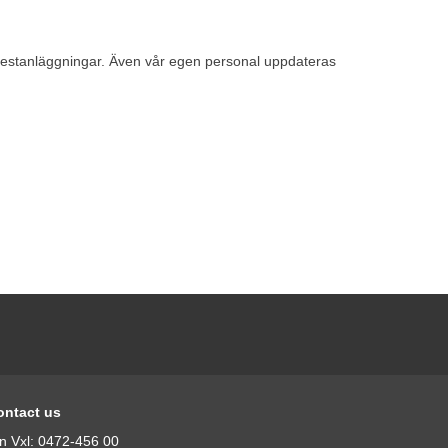
ra testanläggningar. Även vår egen personal uppdateras
ontact us
n Vxl: 0472-456 00