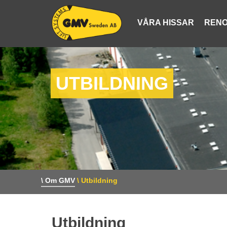
VÅRA HISSAR
RENO
UTBILDNING
\ Om GMV
\ Utbildning
Utbildning