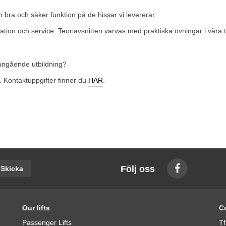
n bra och säker funktion på de hissar vi levererar.
allation och service. Teoriavsnitten varvas med praktiska övningar i vå
 angående utbildning?
 Kontaktuppgifter finner du
HÄR
.
Följ oss
Skicka
Our lifts
C
Passenger Lifts
Tf