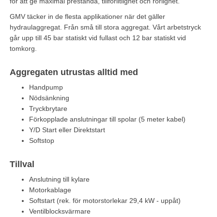
för att ge maximal prestanda, tillförlitlighet och rörlighet.
GMV täcker in de flesta applikationer när det gäller
hydraulaggregat. Från små till stora aggregat. Vårt arbetstryck
går upp till 45 bar statiskt vid fullast och 12 bar statiskt vid
tomkorg.
Aggregaten utrustas alltid med
Handpump
Nödsänkning
Tryckbrytare
Förkopplade anslutningar till spolar (5 meter kabel)
Y/D Start eller Direktstart
Softstop
Tillval
Anslutning till kylare
Motorkablage
Softstart (rek. för motorstorlekar 29,4 kW - uppåt)
Ventilblocksvärmare