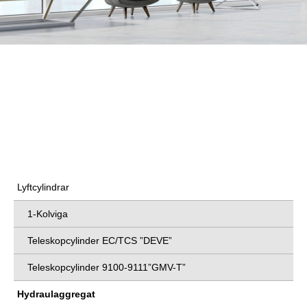
KOMPONENTER
GMV Sweden AB tillhandahåller både kompletta hisslösningar
och enskilda komponenter till hissanläggningar. Nedan kan du
läsa mer om våra olika komponenter.
Lyftcylindrar
1-Kolviga
Teleskopcylinder EC/TCS ”DEVE”
Teleskopcylinder 9100-9111”GMV-T”
Hydraulaggregat