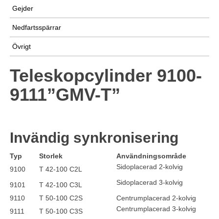
Gejder
Nedfartsspärrar
Övrigt
Teleskopcylinder 9100-
9111”GMV-T”
Invändig synkronisering
Typ
Storlek
Användningsområde
Sidoplacerad 2-kolvig
9100
T 42-100 C2L
Sidoplacerad 3-kolvig
9101
T 42-100 C3L
9110
T 50-100 C2S
Centrumplacerad 2-kolvig
Centrumplacerad 3-kolvig
9111
T 50-100 C3S