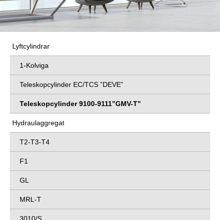
Lyftcylindrar
1-Kolviga
Teleskopcylinder EC/TCS ”DEVE”
Teleskopcylinder 9100-9111”GMV-T”
Hydraulaggregat
T2-T3-T4
F1
GL
MRL-T
3010/S