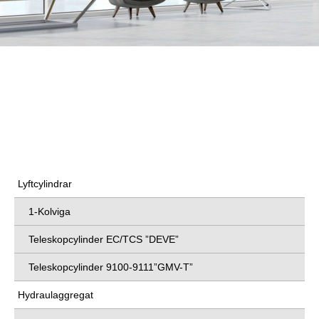
KOMPONENTER
GMV Sweden AB tillhandahåller både kompletta
hisslösningar och enskilda komponenter till
hissanläggningar. Nedan kan du läsa mer om våra olika
komponenter.
Lyftcylindrar
1-Kolviga
Teleskopcylinder EC/TCS ”DEVE”
Teleskopcylinder 9100-9111”GMV-T”
Hydraulaggregat