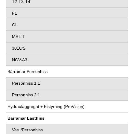
T2-T3-T4
F1
GL
MRL-T
3010/S
NGV-A3
Bärramar Personhiss
Personhiss 1:1
Personhiss 2:1
Hydraulaggregat + Elstyrning (ProVision)
Bärramar Lasthiss
Varu/Personhiss