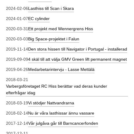
2024-02-06
Lasthiss till Scan i Skara
2024-01-07
EC cylinder
2020-03-31
Ett projekt med Wennergrens Hiss
2020-03-03
Big Space-projektet i Falun
2019-11-14
Den stora hissen till Navigator i Portugal - installerad
2019-09-09
4 skäl till att välja GMV Green lift permanent magnet
2019-04-26
Medarbetarintervju - Lasse Mettälä
2018-03-21
Varbergsföretaget RC Hiss berättar vad deras kunder
efterfrågar idag
2018-03-19
Vi stödjer Nattvandrarna
2018-02-14
Nu är våra lasthissar ännu vassare
2017-12-14
Vår julgåva går till Barncancerfonden
2017-12-11