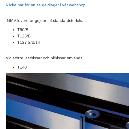
Klicka här för att se gejdlager i vår webshop
GMV levererar gejder i 3 standardstorlekar:
T90/B
T125/B
T127-2/B/14
Vid större lasthissar och bilhissar används:
T140