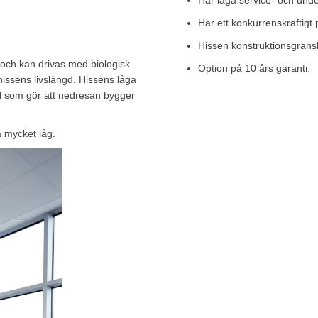
Har låga service- och und
Har ett konkurrenskraftigt 
Hissen konstruktionsgrans
 och kan drivas med biologisk
Option på 10 års garanti.
issens livslängd. Hissens låga
til som gör att nedresan bygger
å mycket låg.