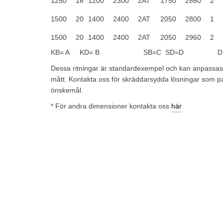
1250
16
1200
2300
2AT
1750
2860
2
1500
20
1400
2400
2AT
2050
2800
1
1500
20
1400
2400
2AT
2050
2960
2
KB= A KD= B SB=C SD=D DB=
Dessa ritningar är standardexempel och kan anpassas 
mått. Kontakta oss för skräddarsydda lösningar som pa
önskemål.
* För andra dimensioner kontakta oss
här