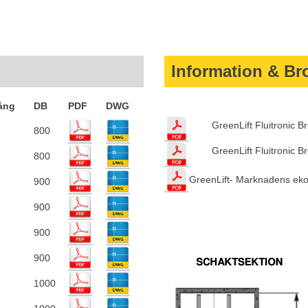
Information & Br
ång
DB
PDF
DWG
GreenLift Fluitronic 
800
GreenLift Fluitronic 
800
GreenLift- Marknadens 
900
900
900
900
1000