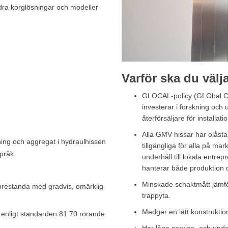
dra korglösningar och modeller
Varför ska du väl
GLOCAL-policy (GLObal Co
investerar i forskning och
återförsäljare för installat
Alla GMV hissar har olåst
rning och aggregat i hydraulhissen
tillgängliga för alla på m
pråk.
underhåll till lokala entre
hanterar både produktion oc
Minskade schaktmått jämför
kprestanda med gradvis, omärklig
trappyta.
Medger en lätt konstruktio
 enligt standarden 81.70 rörande