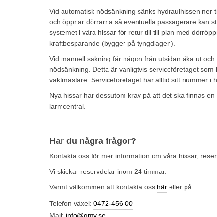
Vid automatisk nödsänkning sänks hydraulhissen ner til
och öppnar dörrarna så eventuella passagerare kan sti
systemet i våra hissar för retur till till plan med dörröppn
kraftbesparande (bygger på tyngdlagen).
Vid manuell säkning får någon från utsidan åka ut och
nödsänkning. Detta är vanligtvis serviceföretaget som 
vaktmästare. Serviceföretaget har alltid sitt nummer i h
Nya hissar har dessutom krav på att det ska finnas en 
larmcentral.
Har du några frågor?
Kontakta oss för mer information om våra hissar, reser
Vi skickar reservdelar inom 24 timmar.
Varmt välkommen att kontakta oss
här
eller på:
Telefon växel:
0472-456 00
Mail:
info@gmv.se