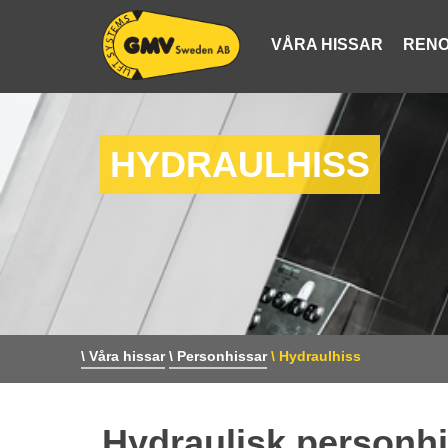
VÅRA HISSAR
RENO
HYDRAULHISS
\ Våra hissar
\ Personhissar
\ Hydraulhiss
Hydraulisk personhi