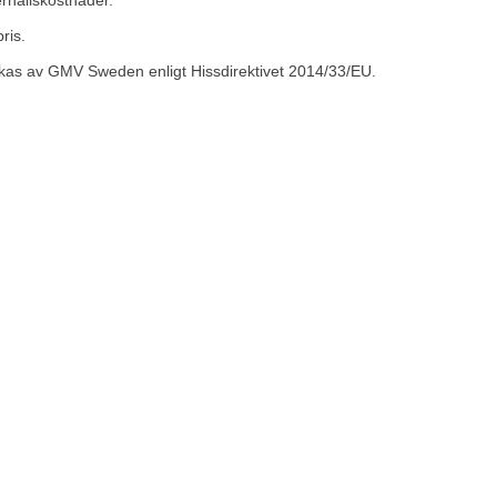
erhållskostnader.
pris.
kas av GMV Sweden enligt Hissdirektivet 2014/33/EU.