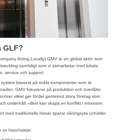
ja GLF?
mpany Acting Locally) GMV är en global aktör som
 utveckling samtidigt som vi samarbetar med lokala
ion, service och support.
a system baserat på enkla komponenter som är
arknaden. GMV fokuserar på produktion och överlåter
prenörer vilket ger fördel gentemot stora företag som
h underhåll, vilket kan skapa en konflikt i intressen.
t med traditionella hissar sparar våningsyta och/eller
n av hisschaktet.