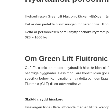
Hydraulhissen GreenLift Fluitronic täcker lyfthöjder frå
Det är den perfekta hisslösningen för personhiss till bos
Detta är personhissen som utnyttjar schaktutrymmet på b
320 – 1600 kg
.
Om Green Lift Fluitroni
GLF Fluitronic, en modern hydraulisk hiss, är idealisk
befintliga byggnader. Dess modulära konstruktion gör 
specifika behov. Kombinationen av detta och den låga 
Fluitronic (GLF) till ett oöverträffat val.
Skräddarsydd hisskorg
Hisskorgen finns i flera utförande med en till tre korg