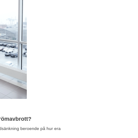
trömavbrott?
ödsänkning beroende på hur era