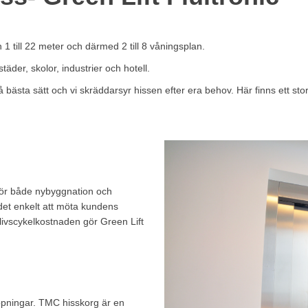
n 1 till 22 meter och därmed 2 till 8 våningsplan.
täder, skolor, industrier och hotell.
ästa sätt och vi skräddarsyr hissen efter era behov. Här finns ett stor
c
 för både nybyggnation och
det enkelt att möta kundens
livscykelkostnaden gör Green Lift
öppningar. TMC hisskorg är en