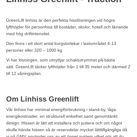
GreenLift linhiss är den perfekta hisslösningen vid högre
lyfthöjder för personhiss till bostäder, skolor, hotell och liknande
med hög driftintensitet.
Den finns i ett stort antal korgstorlekar i lastområdet 4-13
personer eller 320 – 1000 kg.
Vi har lösningen, som utnyttjar schaktutrymmet på bästa
sätt. GreenLift täcker lyfthöjder från 1 till 35 meter och därmed 2
till 12 våningsplan.
Om Linhiss Greenlift
Vår linhiss har minimal energiförbrukning i stand-by, låga
energikostnader, en strukturell enkelhet samt genomtänkt
design. Hissen är lätt att installera och justera och om något
skulle hända hissen så är reservdelar mycket lätttillgängliga då
vi på GMV använder oss av ett öppet system vilket gör att du