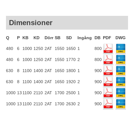
Dimensioner
Q
P
KB
KD
Dörr
SB
SD
Ingång
DB
PDF
DWG
480
6
1000
1250
2AT
1550
1650
1
800
480
6
1000
1250
2AT
1550
1770
2
800
630
8
1100
1400
2AT
1650
1800
1
900
630
8
1100
1400
2AT
1650
1920
2
900
1000
13
1100
2110
2AT
1700
2500
1
900
1000
13
1100
2110
2AT
1700
2630
2
900
KONE, SCHINDLER, TK ELEVATOR, OTIS, ORONA, KLEEMAN,
Monospace, EOX, synergi 100, Gen2, Schindler 3000, Schindler