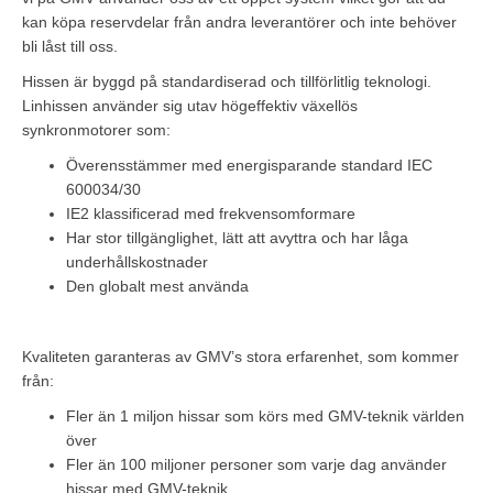
kan köpa reservdelar från andra leverantörer och inte behöver
bli låst till oss.
Hissen är byggd på standardiserad och tillförlitlig teknologi.
Linhissen använder sig utav högeffektiv växellös
synkronmotorer som:
Överensstämmer med energisparande standard IEC
600034/30
IE2 klassificerad med frekvensomformare
Har stor tillgänglighet, lätt att avyttra och har låga
underhållskostnader
Den globalt mest använda
Kvaliteten garanteras av GMV’s stora erfarenhet, som kommer
från:
Fler än 1 miljon hissar som körs med GMV-teknik världen
över
Fler än 100 miljoner personer som varje dag använder
hissar med GMV-teknik