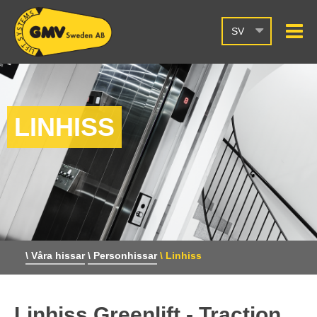
SV
LINHISS
\ Våra hissar
\ Personhissar
\ Linhiss
Linhiss Greenlift - Traction