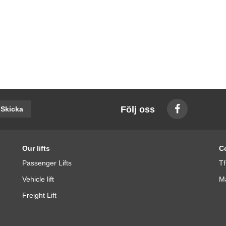
Följ oss
Skicka
Our lifts
C
Passenger Lifts
Tf
Vehicle lift
Ma
Freight Lift