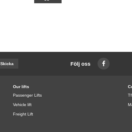
Följ oss
Skicka
Our lifts
C
Passenger Lifts
Tf
Vehicle lift
Ma
Freight Lift