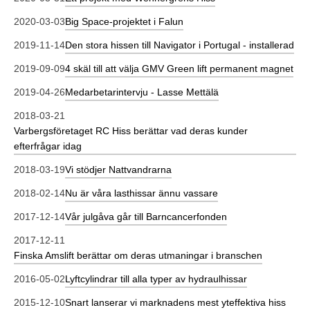
2020-03-03
Big Space-projektet i Falun
2019-11-14
Den stora hissen till Navigator i Portugal - installerad
2019-09-09
4 skäl till att välja GMV Green lift permanent magnet
2019-04-26
Medarbetarintervju - Lasse Mettälä
2018-03-21
Varbergsföretaget RC Hiss berättar vad deras kunder
efterfrågar idag
2018-03-19
Vi stödjer Nattvandrarna
2018-02-14
Nu är våra lasthissar ännu vassare
2017-12-14
Vår julgåva går till Barncancerfonden
2017-12-11
Finska Amslift berättar om deras utmaningar i branschen
2016-05-02
Lyftcylindrar till alla typer av hydraulhissar
2015-12-10
Snart lanserar vi marknadens mest yteffektiva hiss