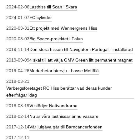
2024-02-06
Lasthiss till Scan i Skara
2024-01-07
EC cylinder
2020-03-31
Ett projekt med Wennergrens Hiss
2020-03-03
Big Space-projektet i Falun
2019-11-14
Den stora hissen till Navigator i Portugal - installerad
2019-09-09
4 skäl till att välja GMV Green lift permanent magnet
2019-04-26
Medarbetarintervju - Lasse Mettälä
2018-03-21
Varbergsföretaget RC Hiss berättar vad deras kunder
efterfrågar idag
2018-03-19
Vi stödjer Nattvandrarna
2018-02-14
Nu är våra lasthissar ännu vassare
2017-12-14
Vår julgåva går till Barncancerfonden
2017-12-11