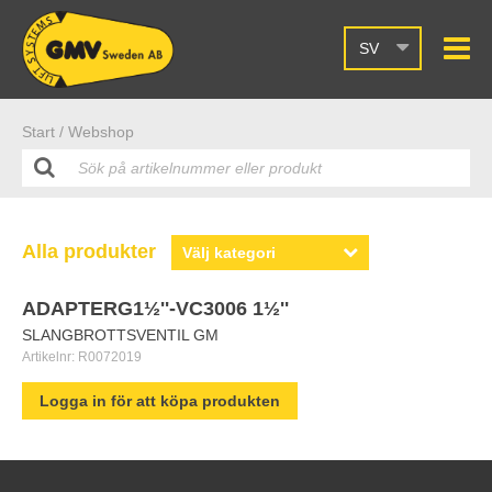
SV
Start /
Webshop
Alla produkter
ADAPTERG1½''-VC3006 1½''
SLANGBROTTSVENTIL GM
Artikelnr:
R0072019
Logga in för att köpa produkten