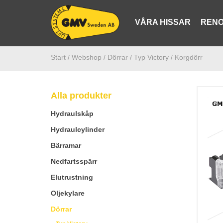
VÅRA HISSAR
RENO
Start /
Webshop
/ Dörrar
/ Typ Victory
/ Korgdörr
Alla produkter
Hydraulskåp
Hydraulcylinder
Bärramar
Nedfartsspärr
Elutrustning
Oljekylare
Dörrar