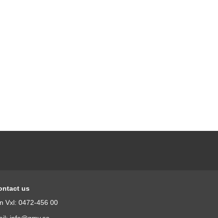
ontact us
n Vxl: 0472-456 00