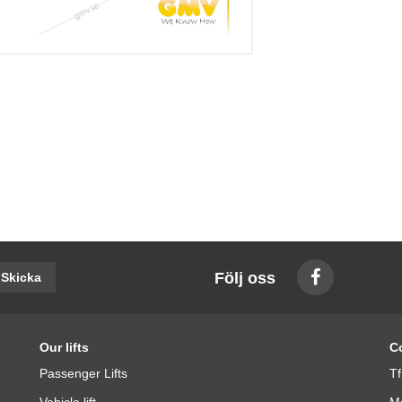
Följ oss
Skicka
Our lifts
C
Passenger Lifts
Tf