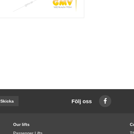
Följ oss
Skicka
Our lifts
C
Passenger Lifts
Tf