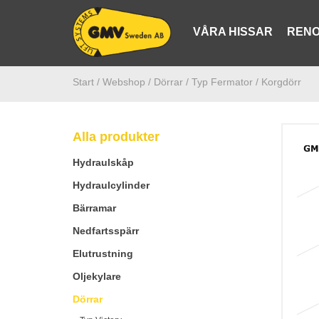
VÅRA HISSAR
RENO
Start /
Webshop
/ Dörrar
/ Typ Fermator
/ Korgdörr
Alla produkter
Hydraulskåp
Hydraulcylinder
Bärramar
Nedfartsspärr
Elutrustning
Oljekylare
Dörrar