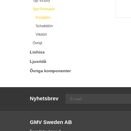
Typ Victory
Typ Fermator
Korgdörr
Schaktdörr
Vikdörr
Övrigt
Linhiss
Ljusridå
Övriga komponenter
Nyhetsbrev
GMV Sweden AB