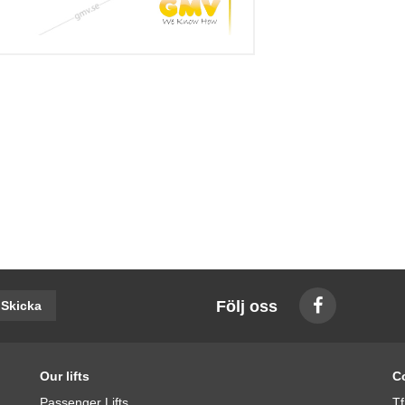
Följ oss
Skicka
Our lifts
C
Passenger Lifts
Tf