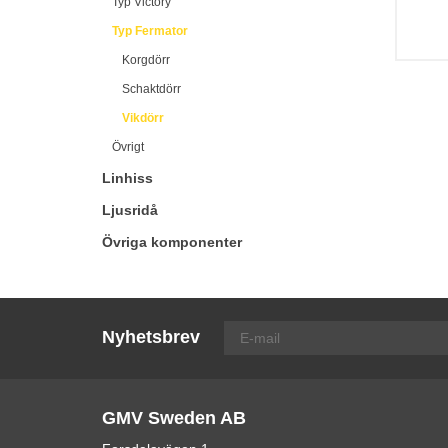
Typ Victory
Typ Fermator
Korgdörr
Schaktdörr
Vikdörr
Övrigt
Linhiss
Ljusridå
Övriga komponenter
Nyhetsbrev
GMV Sweden AB