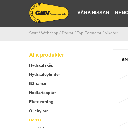
VÅRA HISSAR
RENO
Start /
Webshop
/ Dörrar
/ Typ Fermator
/ Vikdörr
Alla produkter
Hydraulskåp
Hydraulcylinder
Bärramar
Nedfartsspärr
Elutrustning
Oljekylare
Dörrar