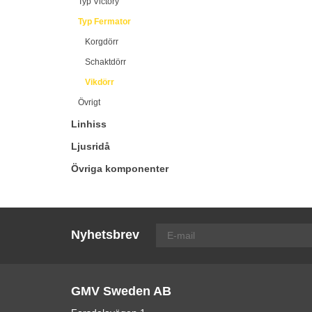
Typ Victory
Typ Fermator
Korgdörr
Schaktdörr
Vikdörr
Övrigt
Linhiss
Ljusridå
Övriga komponenter
Nyhetsbrev
GMV Sweden AB