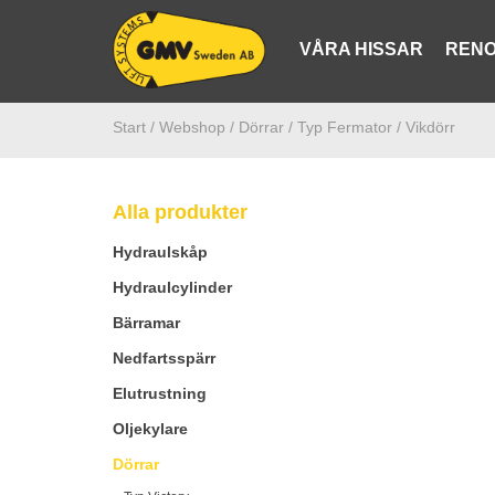
VÅRA HISSAR
RENO
Start /
Webshop
/ Dörrar
/ Typ Fermator
/ Vikdörr
Alla produkter
Hydraulskåp
Hydraulcylinder
Bärramar
Nedfartsspärr
Elutrustning
Oljekylare
Dörrar