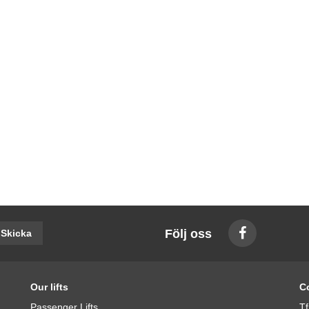
Följ oss
Skicka
Our lifts
C
Passenger Lifts
Tf