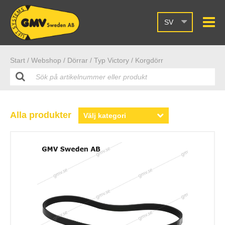
SV
Start /
Webshop
/ Dörrar
/ Typ Victory
/ Korgdörr
Alla produkter