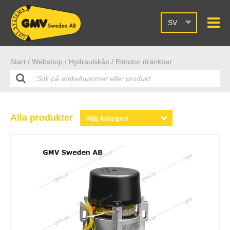
SV
Start /
Webshop
/ Hydraulskåp
/ Elmotor dränkbar
Alla produkter