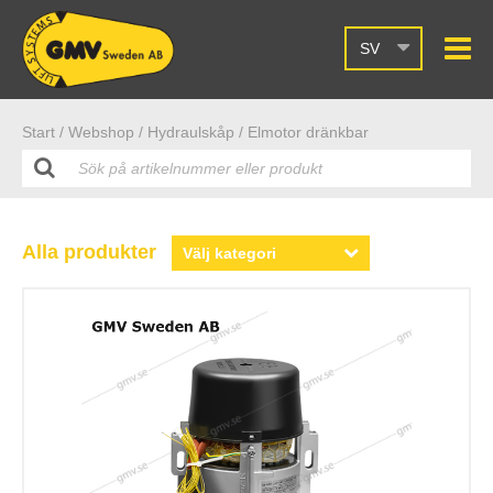
SV
Start /
Webshop
/ Hydraulskåp
/ Elmotor dränkbar
Alla produkter