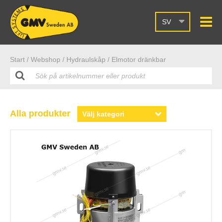
SV
Start /
Webshop
/ Hydraulskåp
/ Elmotor dränkbar
Alla produkter