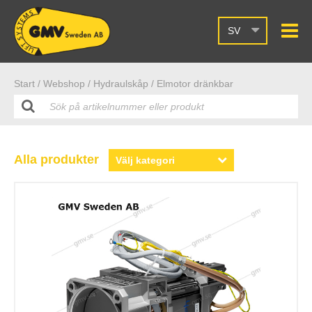
SV
Start /
Webshop
/ Hydraulskåp
/ Elmotor dränkbar
Alla produkter