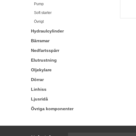
Pump
Soft starter
Övrigt
Hydraulcylinder
Bärramar
Nedfartsspärr
Elutrustning
Oljekylare
Dörrar
Linhiss
Ljusridå
Övriga komponenter