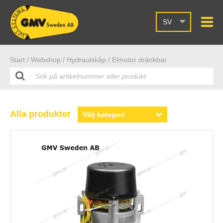
SV
Start /
Webshop
/ Hydraulskåp
/ Elmotor dränkbar
Alla produkter