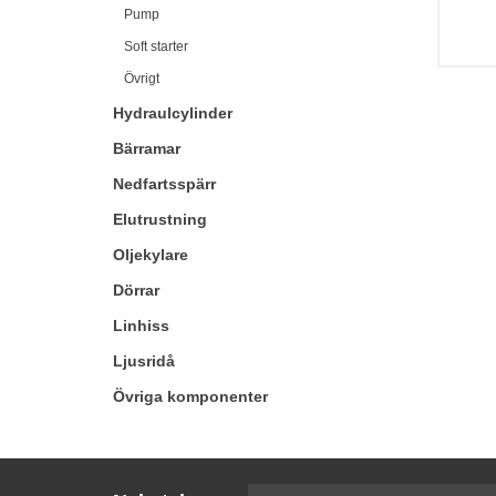
Pump
Soft starter
Övrigt
Hydraulcylinder
Bärramar
Nedfartsspärr
Elutrustning
Oljekylare
Dörrar
Linhiss
Ljusridå
Övriga komponenter