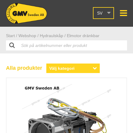
SV
Start /
Webshop
/ Hydraulskåp
/ Elmotor dränkbar
Alla produkter