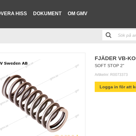
VERA HISS
DOKUMENT
OM GMV
FJÄDER VB-KOL
SOFT STOP 2"
Artikelnr:
R0073373
Logga in för att