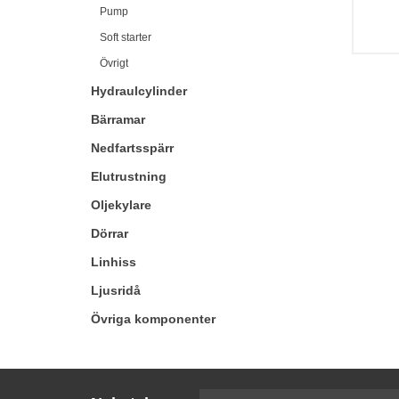
Pump
Soft starter
Övrigt
Hydraulcylinder
Bärramar
Nedfartsspärr
Elutrustning
Oljekylare
Dörrar
Linhiss
Ljusridå
Övriga komponenter