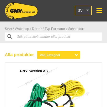
SV
Start /
Webshop
/ Dörrar
/ Typ Fermator
/ Schaktdörr
Alla produkter