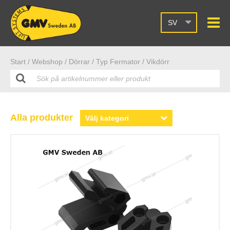
SV
Start /
Webshop
/ Dörrar
/ Typ Fermator
/ Vikdörr
Alla produkter