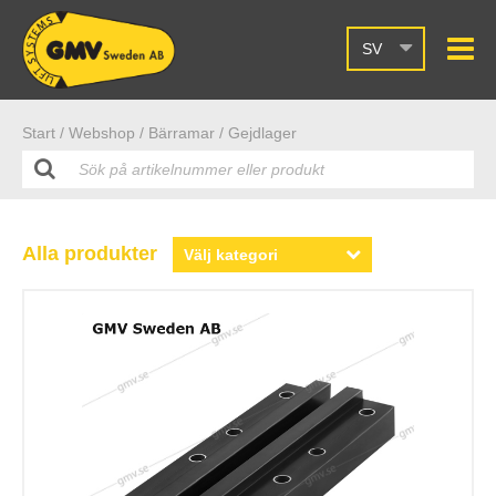
SV
Start /
Webshop
/ Bärramar
/ Gejdlager
Alla produkter