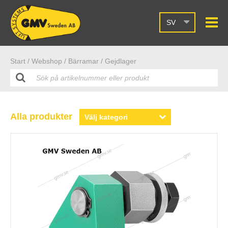
SV
Start /
Webshop
/ Bärramar
/ Gejdlager
Alla produkter