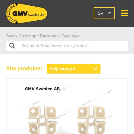
SV
Start /
Webshop
/ Bärramar
/ Gejdlager
Alla produkter