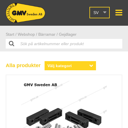
SV
Start /
Webshop
/ Bärramar
/ Gejdlager
Alla produkter