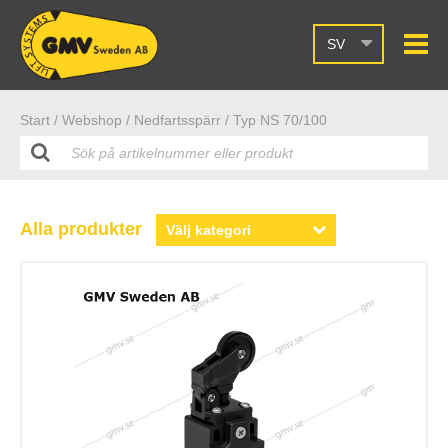
SV
Start /
Webshop
/ Nedfartsspärr
/ Typ NS 70/100
Alla produkter