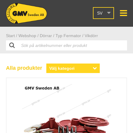
SV
Start /
Webshop
/ Dörrar
/ Typ Fermator
/ Vikdörr
Alla produkter