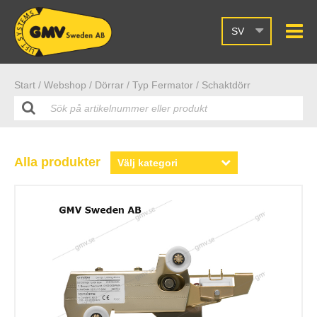
SV
Start /
Webshop
/ Dörrar
/ Typ Fermator
/ Schaktdörr
Alla produkter