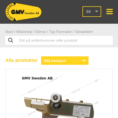
SV
Start /
Webshop
/ Dörrar
/ Typ Fermator
/ Schaktdörr
Alla produkter