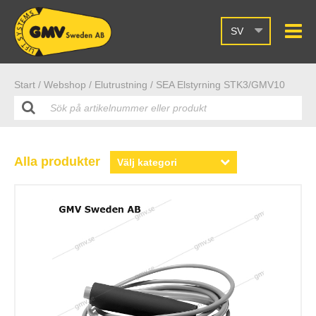
SV
Start /
Webshop
/ Elutrustning
/ SEA Elstyrning STK3/GMV10
Alla produkter