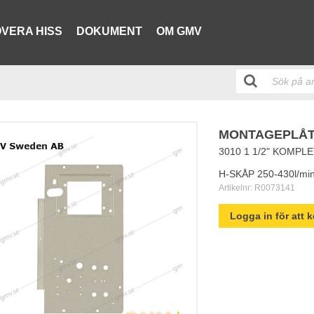
VERA HISS
DOKUMENT
OM GMV
MONTAGEPLÅT 
3010 1 1/2" KOMPL
H-SKÅP 250-430l/mi
Artikelnr:
R0073141
Logga in för att