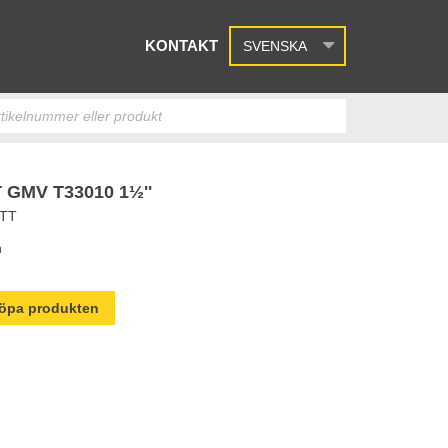
KONTAKT
SVENSKA
GMV T33010 1½''
ETT
n
 köpa produkten