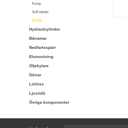
Pump
Soft starter
Övrigt
Hydraulcylinder
Bärramar
Nedfartsspärr
Elutrustning
Oljekylare
Dörrar
Linhiss
Ljusridå
Övriga komponenter