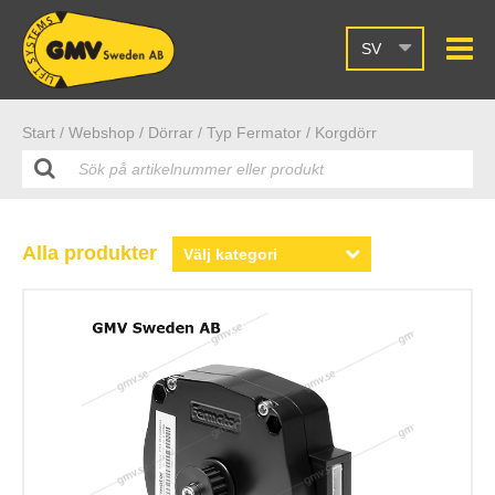
SV
Start /
Webshop
/ Dörrar
/ Typ Fermator
/ Korgdörr
Alla produkter