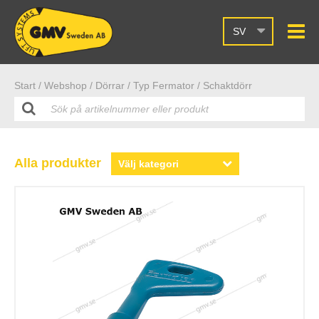
SV
Start /
Webshop
/ Dörrar
/ Typ Fermator
/ Schaktdörr
Alla produkter