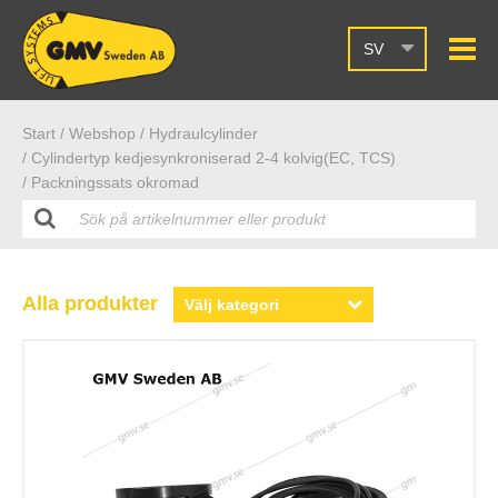
SV
Start /
Webshop
/ Hydraulcylinder
/ Cylindertyp kedjesynkroniserad 2-4 kolvig(EC, TCS)
/ Packningssats okromad
Alla produkter