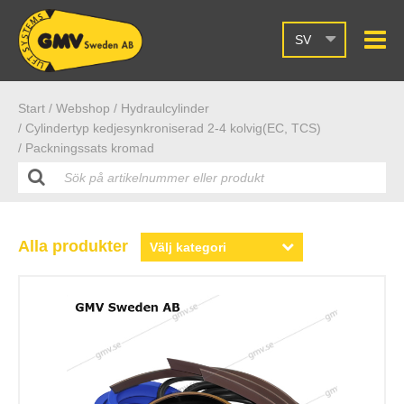
SV
Start /
Webshop
/ Hydraulcylinder
/ Cylindertyp kedjesynkroniserad 2-4 kolvig(EC, TCS)
/ Packningssats kromad
Alla produkter