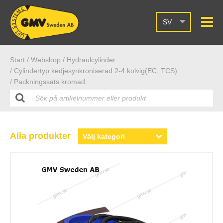
SV
Start /
Webshop
/ Hydraulcylinder
/ Cylindertyp kedjesynkroniserad 2-4 kolvig(EC, TCS)
/ Packningssats kromad
Alla produkter