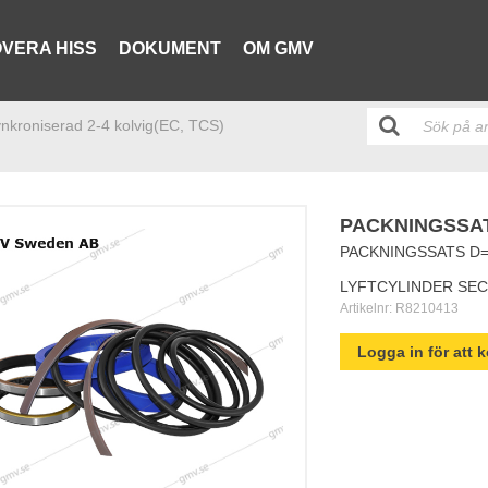
VERA HISS
DOKUMENT
OM GMV
ynkroniserad 2-4 kolvig(EC, TCS)
PACKNINGSSAT
PACKNINGSSATS D=
LYFTCYLINDER SEC
Artikelnr:
R8210413
Logga in för att