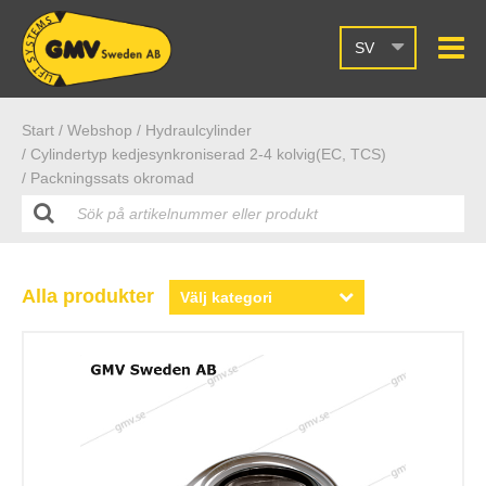
SV
Start /
Webshop
/ Hydraulcylinder
/ Cylindertyp kedjesynkroniserad 2-4 kolvig(EC, TCS)
/ Packningssats okromad
Alla produkter