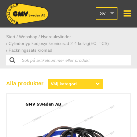
SV
Start /
Webshop
/ Hydraulcylinder
/ Cylindertyp kedjesynkroniserad 2-4 kolvig(EC, TCS)
/ Packningssats kromad
Alla produkter